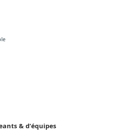
ble
eants & d’équipes