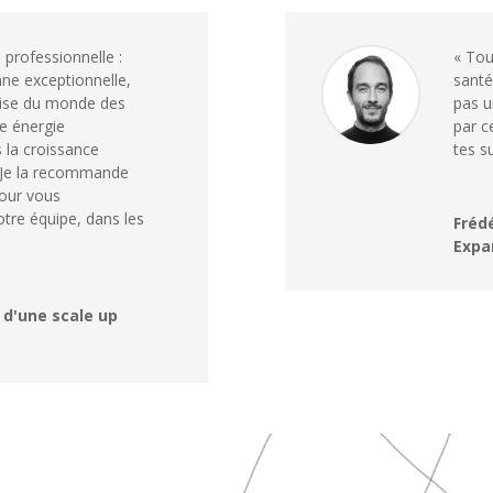
 professionnelle :
« Touj
ne exceptionnelle,
santé
rtise du monde des
pas u
ne énergie
par c
s la croissance
tes s
. Je la recommande
pour vous
tre équipe, dans les
Frédé
Expa
 d'une scale up